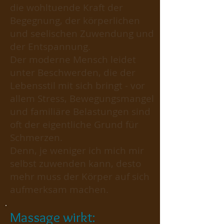
die wohltuende Kraft der
Begegnung, der körperlichen
und seelischen Zuwendung und
der Entspannung.
Der moderne Mensch leidet
unter Beschwerden, die der
Lebensstil mit sich bringt - vor
allem Stress, Bewegungsmangel
und familiäre Belastungen sind
oft der eigentliche Grund für
Schmerzen.
Denn, je weniger ich mich mir
selbst zuwenden kann, desto
mehr muss der Körper auf sich
aufmerksam machen.
Massage wirkt: