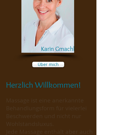
Karin Gmachl
Über mich
Herzlich Willkommen!
Massage ist eine anerkannte
Behandlungsform für vielerlei
Beschwerden und nicht nur
Wohlstandsluxus.
Jede Massage enthält aber auch